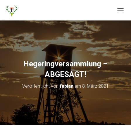
N
A
V
I
G
A
T
I
O
Hegeringversammlung –
N
U
ABGESAGT!
M
S
Veröffentlicht von
fabian
am
8. März 2021
C
H
A
L
T
E
N